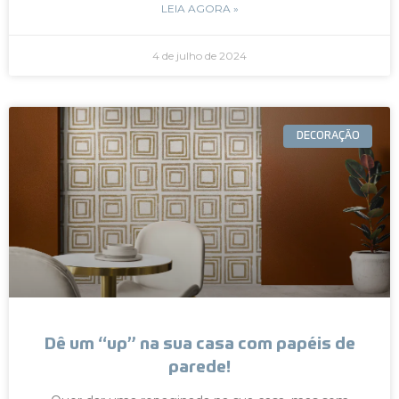
LEIA AGORA »
4 de julho de 2024
DECORAÇÃO
Dê um “up” na sua casa com papéis de
parede!