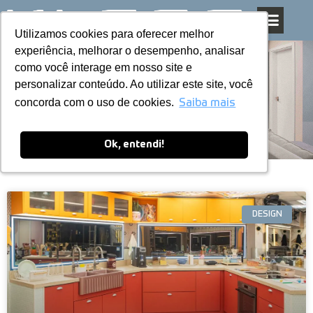
Utilizamos cookies para oferecer melhor
Utilizamos cookies para oferecer melhor
Pular
experiência, melhorar o desempenho, analisar
experiência, melhorar o desempenho, analisar
para
como você interage em nosso site e
como você interage em nosso site e
o
personalizar conteúdo. Ao utilizar este site, você
personalizar conteúdo. Ao utilizar este site, você
conteúdo
Blog
concorda com o uso de cookies.
concorda com o uso de cookies.
Saiba mais
Saiba mais
Ok, entendi!
Ok, entendi!
DESIGN