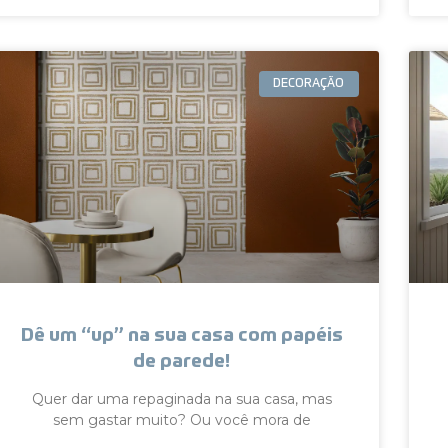
DECORAÇÃO
Dê um “up” na sua casa com papéis
de parede!
Quer dar uma repaginada na sua casa, mas
sem gastar muito? Ou você mora de