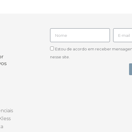
Estou de acordo em receber mensagens d
or
nesse site.
vos
nciais
Kless
ta