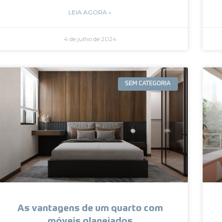
LEIA AGORA »
4 de julho de 2024
SEM CATEGORIA
As vantagens de um quarto com
móveis planejados