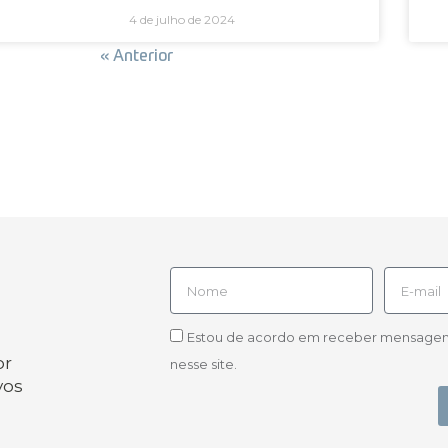
4 de julho de 2024
Próxima »
« Anterior
Estou de acordo em receber mensagens d
or
nesse site.
vos