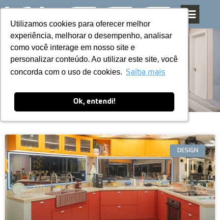
Utilizamos cookies para oferecer melhor
Utilizamos cookies para oferecer melhor
Pular
experiência, melhorar o desempenho, analisar
experiência, melhorar o desempenho, analisar
para
como você interage em nosso site e
como você interage em nosso site e
o
personalizar conteúdo. Ao utilizar este site, você
personalizar conteúdo. Ao utilizar este site, você
conteúdo
Blog
concorda com o uso de cookies.
concorda com o uso de cookies.
Saiba mais
Saiba mais
Ok, entendi!
Ok, entendi!
DESIGN