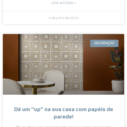
LEIA AGORA »
4 de julho de 2024
DECORAÇÃO
Dê um “up” na sua casa com papéis de
parede!