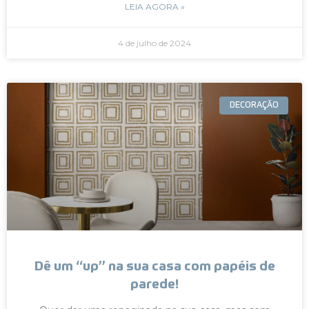
LEIA AGORA »
4 de julho de 2024
DECORAÇÃO
Dê um “up” na sua casa com papéis de
parede!