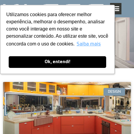
Utilizamos cookies para oferecer melhor
Utilizamos cookies para oferecer melhor
Pular
experiência, melhorar o desempenho, analisar
experiência, melhorar o desempenho, analisar
para
como você interage em nosso site e
como você interage em nosso site e
o
personalizar conteúdo. Ao utilizar este site, você
personalizar conteúdo. Ao utilizar este site, você
conteúdo
Blog
concorda com o uso de cookies.
concorda com o uso de cookies.
Saiba mais
Saiba mais
Ok, entendi!
Ok, entendi!
DESIGN