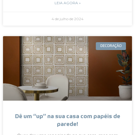
LEIA AGORA »
4 de julho de 2024
DECORAÇÃO
Dê um “up” na sua casa com papéis de
parede!