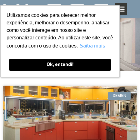
Utilizamos cookies para oferecer melhor
Utilizamos cookies para oferecer melhor
Pular
experiência, melhorar o desempenho, analisar
experiência, melhorar o desempenho, analisar
para
como você interage em nosso site e
como você interage em nosso site e
o
personalizar conteúdo. Ao utilizar este site, você
personalizar conteúdo. Ao utilizar este site, você
conteúdo
Blog
concorda com o uso de cookies.
concorda com o uso de cookies.
Saiba mais
Saiba mais
Ok, entendi!
Ok, entendi!
DESIGN