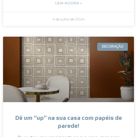
LEIA AGORA »
4 de julho de 2024
DECORAÇÃO
Dê um “up” na sua casa com papéis de
parede!