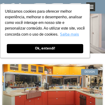
Utilizamos cookies para oferecer melhor
Utilizamos cookies para oferecer melhor
Pular
experiência, melhorar o desempenho, analisar
experiência, melhorar o desempenho, analisar
para
como você interage em nosso site e
como você interage em nosso site e
o
personalizar conteúdo. Ao utilizar este site, você
personalizar conteúdo. Ao utilizar este site, você
conteúdo
Blog
concorda com o uso de cookies.
concorda com o uso de cookies.
Saiba mais
Saiba mais
Ok, entendi!
Ok, entendi!
DESIGN