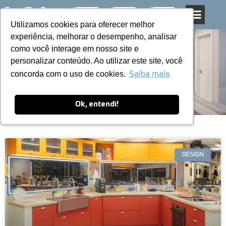
Utilizamos cookies para oferecer melhor
Utilizamos cookies para oferecer melhor
Pular
experiência, melhorar o desempenho, analisar
experiência, melhorar o desempenho, analisar
para
como você interage em nosso site e
como você interage em nosso site e
o
personalizar conteúdo. Ao utilizar este site, você
personalizar conteúdo. Ao utilizar este site, você
conteúdo
Blog
concorda com o uso de cookies.
concorda com o uso de cookies.
Saiba mais
Saiba mais
Ok, entendi!
Ok, entendi!
DESIGN