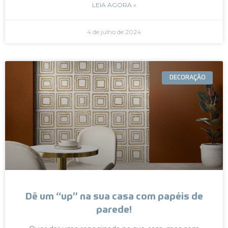
LEIA AGORA »
4 de julho de 2024
DECORAÇÃO
Dê um “up” na sua casa com papéis de
parede!