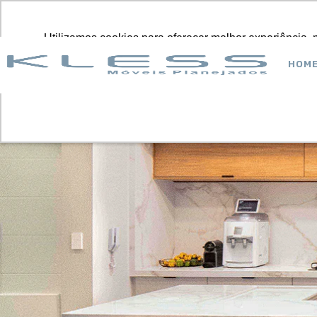
NOSSO
Utilizamos cookies para oferecer melhor experiência, 
Utilizamos cookies para oferecer melhor experiência, 
Pular
para
HOM
o
conteúdo