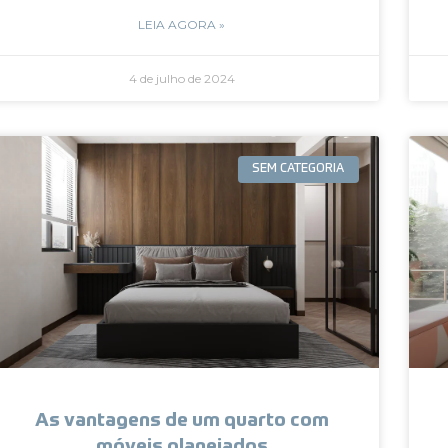
LEIA AGORA »
4 de julho de 2024
SEM CATEGORIA
As vantagens de um quarto com
móveis planejados