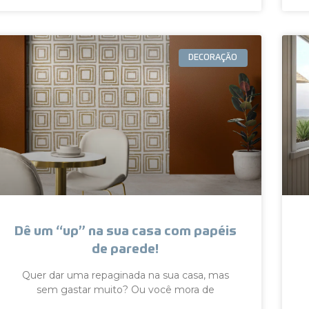
DECORAÇÃO
Dê um “up” na sua casa com papéis
de parede!
Quer dar uma repaginada na sua casa, mas
sem gastar muito? Ou você mora de