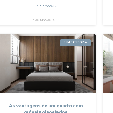
LEIA AGORA »
4 de julho de 2024
SEM CATEGORIA
As vantagens de um quarto com
móveis planejados