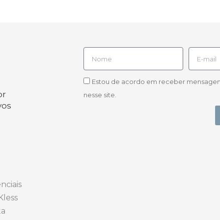
Estou de acordo em receber mensagens d
or
nesse site.
vos
nciais
Kless
ta