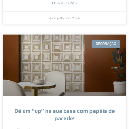
LEIA AGORA »
4 de julho de 2024
DECORAÇÃO
Dê um “up” na sua casa com papéis de
parede!