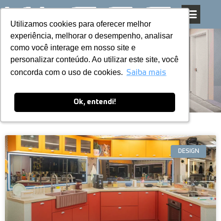
Utilizamos cookies para oferecer melhor
Utilizamos cookies para oferecer melhor
Pular
experiência, melhorar o desempenho, analisar
experiência, melhorar o desempenho, analisar
para
como você interage em nosso site e
como você interage em nosso site e
o
personalizar conteúdo. Ao utilizar este site, você
personalizar conteúdo. Ao utilizar este site, você
conteúdo
Blog
concorda com o uso de cookies.
concorda com o uso de cookies.
Saiba mais
Saiba mais
Ok, entendi!
Ok, entendi!
DESIGN