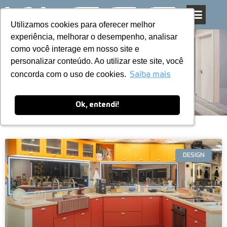
Utilizamos cookies para oferecer melhor
Utilizamos cookies para oferecer melhor
Pular
experiência, melhorar o desempenho, analisar
experiência, melhorar o desempenho, analisar
para
como você interage em nosso site e
como você interage em nosso site e
o
personalizar conteúdo. Ao utilizar este site, você
personalizar conteúdo. Ao utilizar este site, você
conteúdo
Blog
concorda com o uso de cookies.
concorda com o uso de cookies.
Saiba mais
Saiba mais
Ok, entendi!
Ok, entendi!
DESIGN