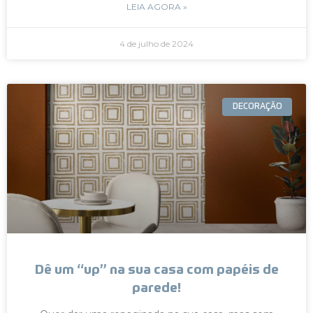
LEIA AGORA »
4 de julho de 2024
DECORAÇÃO
Dê um “up” na sua casa com papéis de
parede!