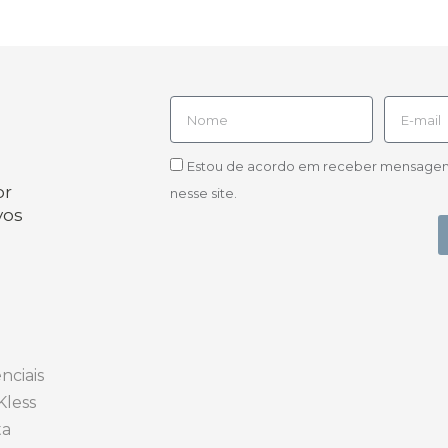
Estou de acordo em receber mensagens d
or
nesse site.
vos
nciais
Kless
ta