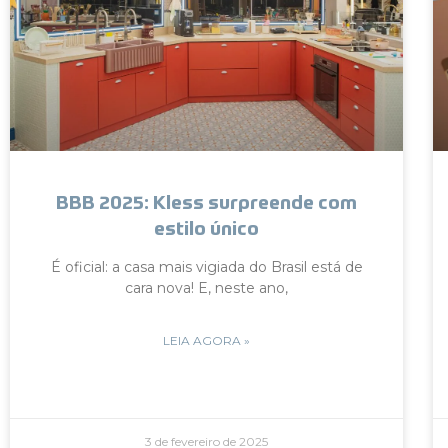
BBB 2025: Kless surpreende com
estilo único
É oficial: a casa mais vigiada do Brasil está de
cara nova! E, neste ano,
LEIA AGORA »
3 de fevereiro de 2025