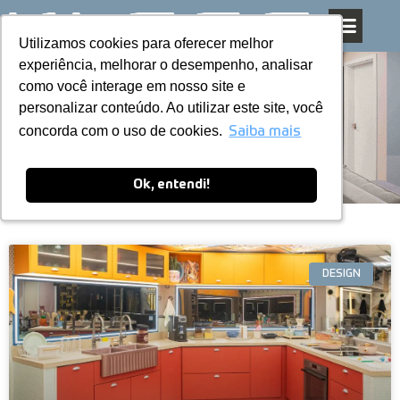
Utilizamos cookies para oferecer melhor
Utilizamos cookies para oferecer melhor
Pular
experiência, melhorar o desempenho, analisar
experiência, melhorar o desempenho, analisar
para
como você interage em nosso site e
como você interage em nosso site e
o
personalizar conteúdo. Ao utilizar este site, você
personalizar conteúdo. Ao utilizar este site, você
conteúdo
Blog
concorda com o uso de cookies.
concorda com o uso de cookies.
Saiba mais
Saiba mais
Ok, entendi!
Ok, entendi!
DESIGN