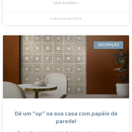
LEIA AGORA »
4 de julho de 2024
DECORAÇÃO
Dê um “up” na sua casa com papéis de
parede!