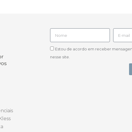
Estou de acordo em receber mensagens d
or
nesse site.
vos
nciais
Kless
ta