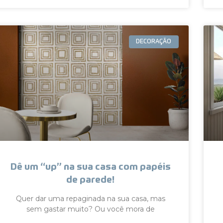
DECORAÇÃO
Dê um “up” na sua casa com papéis
de parede!
Quer dar uma repaginada na sua casa, mas
sem gastar muito? Ou você mora de