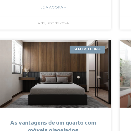
LEIA AGORA »
4 de julho de 2024
SEM CATEGORIA
As vantagens de um quarto com
móveis planejados