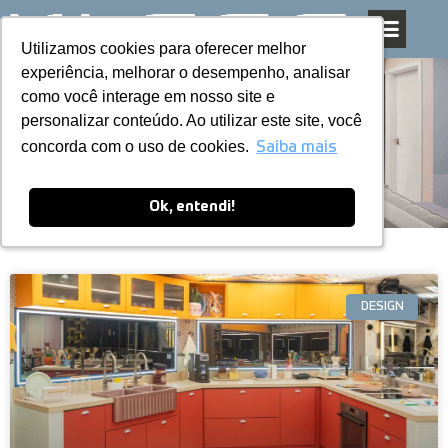
Utilizamos cookies para oferecer melhor
Utilizamos cookies para oferecer melhor
Pular
experiência, melhorar o desempenho, analisar
experiência, melhorar o desempenho, analisar
para
como você interage em nosso site e
como você interage em nosso site e
o
personalizar conteúdo. Ao utilizar este site, você
personalizar conteúdo. Ao utilizar este site, você
conteúdo
Blog
concorda com o uso de cookies.
concorda com o uso de cookies.
Saiba mais
Saiba mais
Ok, entendi!
Ok, entendi!
DESIGN