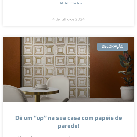
LEIA AGORA »
4 de julho de 2024
DECORAÇÃO
Dê um “up” na sua casa com papéis de
parede!