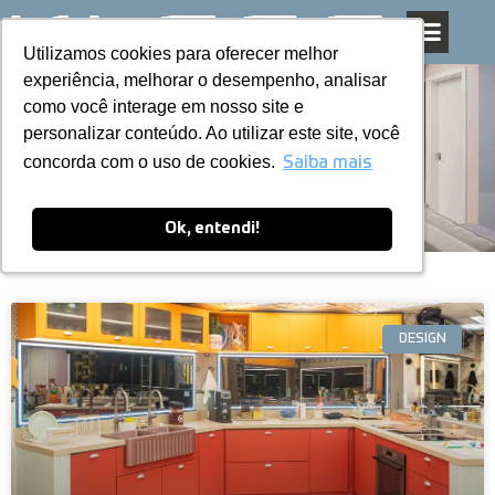
Utilizamos cookies para oferecer melhor
Utilizamos cookies para oferecer melhor
Pular
experiência, melhorar o desempenho, analisar
experiência, melhorar o desempenho, analisar
para
como você interage em nosso site e
como você interage em nosso site e
o
personalizar conteúdo. Ao utilizar este site, você
personalizar conteúdo. Ao utilizar este site, você
conteúdo
Blog
concorda com o uso de cookies.
concorda com o uso de cookies.
Saiba mais
Saiba mais
Ok, entendi!
Ok, entendi!
DESIGN