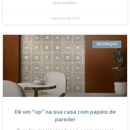
LEIA AGORA »
4 de julho de 2024
DECORAÇÃO
Dê um “up” na sua casa com papéis de
parede!