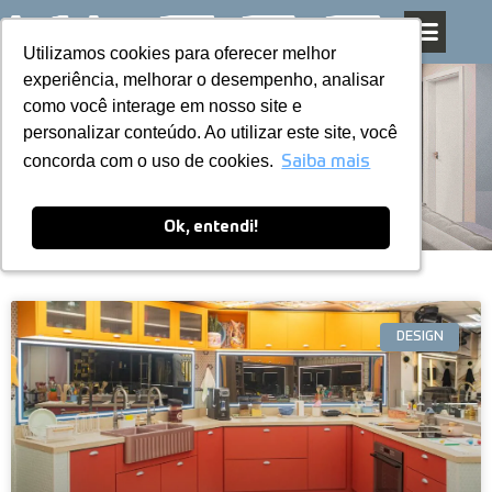
Utilizamos cookies para oferecer melhor
Utilizamos cookies para oferecer melhor
Pular
experiência, melhorar o desempenho, analisar
experiência, melhorar o desempenho, analisar
para
como você interage em nosso site e
como você interage em nosso site e
o
personalizar conteúdo. Ao utilizar este site, você
personalizar conteúdo. Ao utilizar este site, você
conteúdo
Blog
concorda com o uso de cookies.
concorda com o uso de cookies.
Saiba mais
Saiba mais
Ok, entendi!
Ok, entendi!
DESIGN