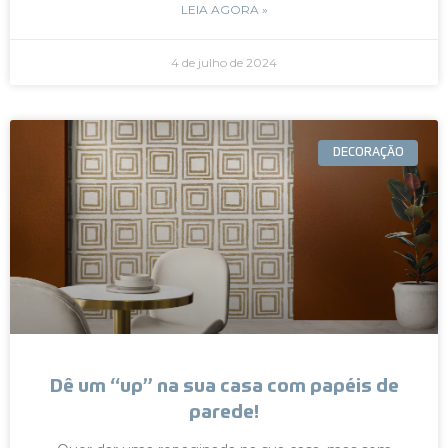
LEIA AGORA »
4 de julho de 2024
DECORAÇÃO
Dê um “up” na sua casa com papéis de
parede!