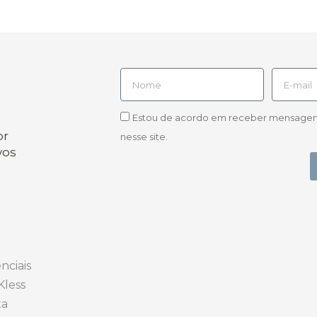
Estou de acordo em receber mensagens d
or
nesse site.
vos
nciais
Kless
ta