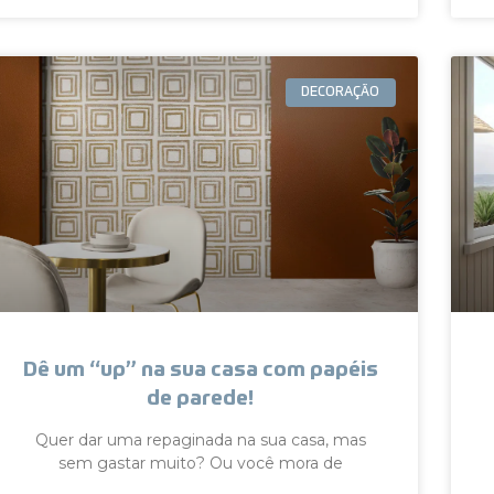
DECORAÇÃO
Dê um “up” na sua casa com papéis
de parede!
Quer dar uma repaginada na sua casa, mas
sem gastar muito? Ou você mora de