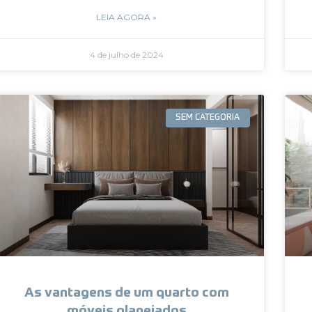
LEIA AGORA »
4 de julho de 2024
SEM CATEGORIA
As vantagens de um quarto com
móveis planejados