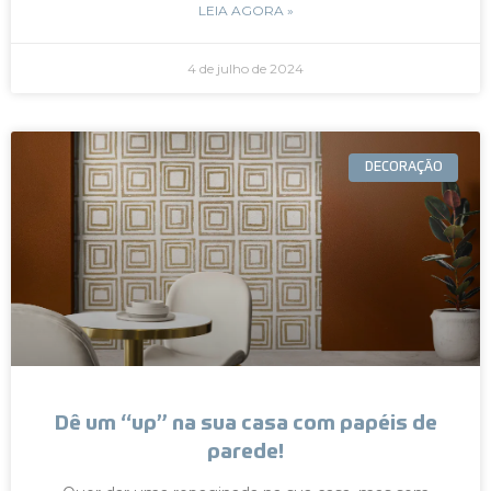
LEIA AGORA »
4 de julho de 2024
DECORAÇÃO
Dê um “up” na sua casa com papéis de
parede!