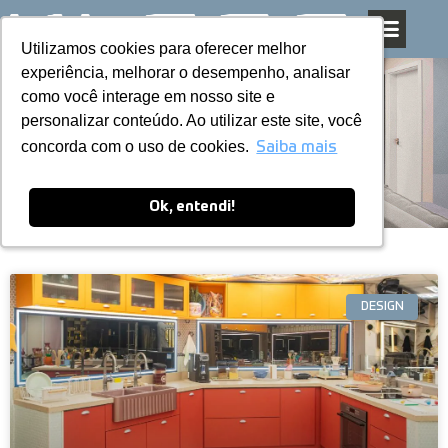
Utilizamos cookies para oferecer melhor
Utilizamos cookies para oferecer melhor
Pular
experiência, melhorar o desempenho, analisar
experiência, melhorar o desempenho, analisar
para
como você interage em nosso site e
como você interage em nosso site e
o
personalizar conteúdo. Ao utilizar este site, você
personalizar conteúdo. Ao utilizar este site, você
conteúdo
Blog
concorda com o uso de cookies.
concorda com o uso de cookies.
Saiba mais
Saiba mais
Ok, entendi!
Ok, entendi!
DESIGN