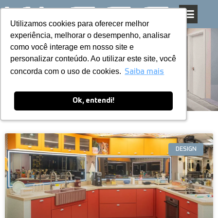
Utilizamos cookies para oferecer melhor
Utilizamos cookies para oferecer melhor
Pular
experiência, melhorar o desempenho, analisar
experiência, melhorar o desempenho, analisar
para
como você interage em nosso site e
como você interage em nosso site e
o
personalizar conteúdo. Ao utilizar este site, você
personalizar conteúdo. Ao utilizar este site, você
conteúdo
Blog
concorda com o uso de cookies.
concorda com o uso de cookies.
Saiba mais
Saiba mais
Ok, entendi!
Ok, entendi!
DESIGN