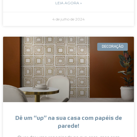
LEIA AGORA »
4 de julho de 2024
DECORAÇÃO
Dê um “up” na sua casa com papéis de
parede!