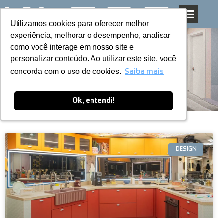
Utilizamos cookies para oferecer melhor
Utilizamos cookies para oferecer melhor
Pular
experiência, melhorar o desempenho, analisar
experiência, melhorar o desempenho, analisar
para
como você interage em nosso site e
como você interage em nosso site e
o
personalizar conteúdo. Ao utilizar este site, você
personalizar conteúdo. Ao utilizar este site, você
conteúdo
Blog
concorda com o uso de cookies.
concorda com o uso de cookies.
Saiba mais
Saiba mais
Ok, entendi!
Ok, entendi!
DESIGN