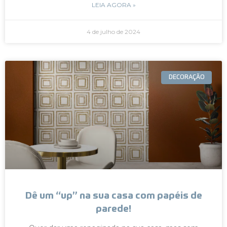
LEIA AGORA »
4 de julho de 2024
DECORAÇÃO
Dê um “up” na sua casa com papéis de
parede!