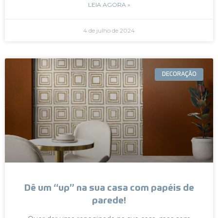
LEIA AGORA »
4 de julho de 2024
DECORAÇÃO
Dê um “up” na sua casa com papéis de
parede!