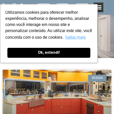
Utilizamos cookies para oferecer melhor
Utilizamos cookies para oferecer melhor
Pular
experiência, melhorar o desempenho, analisar
experiência, melhorar o desempenho, analisar
para
como você interage em nosso site e
como você interage em nosso site e
o
personalizar conteúdo. Ao utilizar este site, você
personalizar conteúdo. Ao utilizar este site, você
conteúdo
Blog
concorda com o uso de cookies.
concorda com o uso de cookies.
Saiba mais
Saiba mais
Ok, entendi!
Ok, entendi!
DESIGN