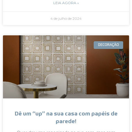
LEIA AGORA »
4 de julho de 2024
DECORAÇÃO
Dê um “up” na sua casa com papéis de
parede!