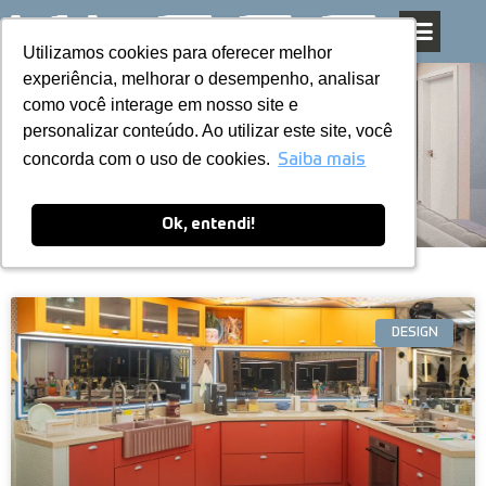
Utilizamos cookies para oferecer melhor
Utilizamos cookies para oferecer melhor
Pular
experiência, melhorar o desempenho, analisar
experiência, melhorar o desempenho, analisar
para
como você interage em nosso site e
como você interage em nosso site e
o
personalizar conteúdo. Ao utilizar este site, você
personalizar conteúdo. Ao utilizar este site, você
conteúdo
Blog
concorda com o uso de cookies.
concorda com o uso de cookies.
Saiba mais
Saiba mais
Ok, entendi!
Ok, entendi!
DESIGN