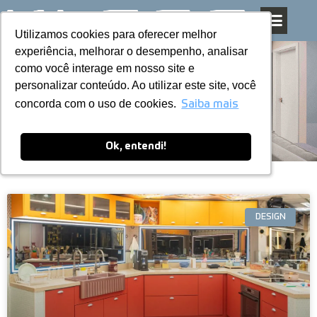
Utilizamos cookies para oferecer melhor
Utilizamos cookies para oferecer melhor
Pular
experiência, melhorar o desempenho, analisar
experiência, melhorar o desempenho, analisar
para
como você interage em nosso site e
como você interage em nosso site e
o
personalizar conteúdo. Ao utilizar este site, você
personalizar conteúdo. Ao utilizar este site, você
conteúdo
Blog
concorda com o uso de cookies.
concorda com o uso de cookies.
Saiba mais
Saiba mais
Ok, entendi!
Ok, entendi!
DESIGN