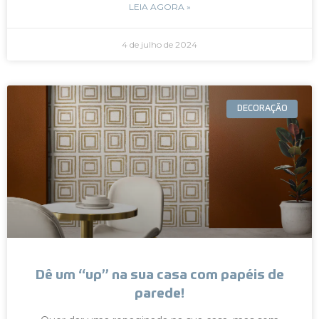
LEIA AGORA »
4 de julho de 2024
DECORAÇÃO
Dê um “up” na sua casa com papéis de
parede!