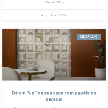
LEIA AGORA »
4 de julho de 2024
DECORAÇÃO
Dê um “up” na sua casa com papéis de
parede!