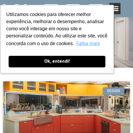
Utilizamos cookies para oferecer melhor
Utilizamos cookies para oferecer melhor
Pular
experiência, melhorar o desempenho, analisar
experiência, melhorar o desempenho, analisar
para
como você interage em nosso site e
como você interage em nosso site e
o
personalizar conteúdo. Ao utilizar este site, você
personalizar conteúdo. Ao utilizar este site, você
conteúdo
Blog
concorda com o uso de cookies.
concorda com o uso de cookies.
Saiba mais
Saiba mais
Ok, entendi!
Ok, entendi!
DESIGN