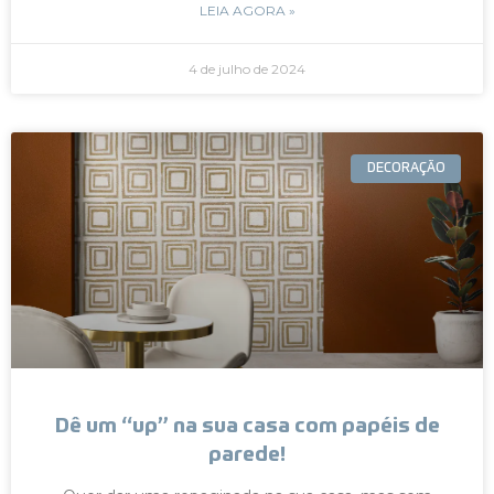
LEIA AGORA »
4 de julho de 2024
DECORAÇÃO
Dê um “up” na sua casa com papéis de
parede!