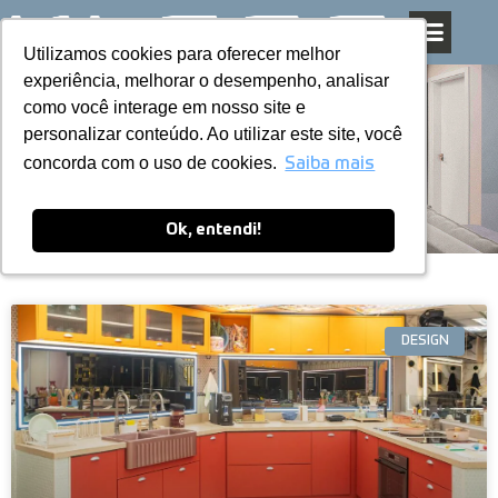
Utilizamos cookies para oferecer melhor
Utilizamos cookies para oferecer melhor
Pular
experiência, melhorar o desempenho, analisar
experiência, melhorar o desempenho, analisar
para
como você interage em nosso site e
como você interage em nosso site e
o
personalizar conteúdo. Ao utilizar este site, você
personalizar conteúdo. Ao utilizar este site, você
conteúdo
Blog
concorda com o uso de cookies.
concorda com o uso de cookies.
Saiba mais
Saiba mais
Ok, entendi!
Ok, entendi!
DESIGN