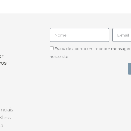
Estou de acordo em receber mensagens d
or
nesse site.
vos
nciais
Kless
ta