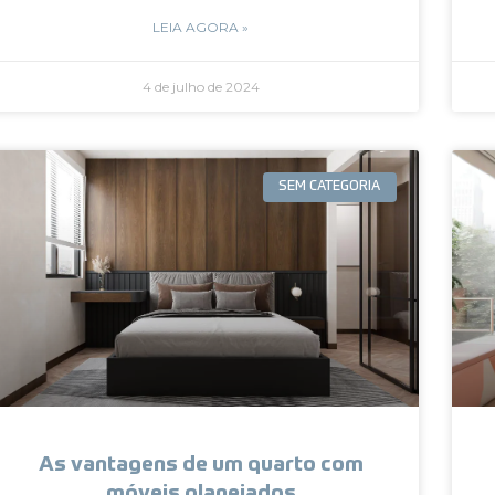
LEIA AGORA »
4 de julho de 2024
SEM CATEGORIA
As vantagens de um quarto com
móveis planejados