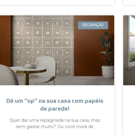
DECORAÇÃO
Dê um “up” na sua casa com papéis
de parede!
Quer dar uma repaginada na sua casa, mas
sem gastar muito? Ou você mora de