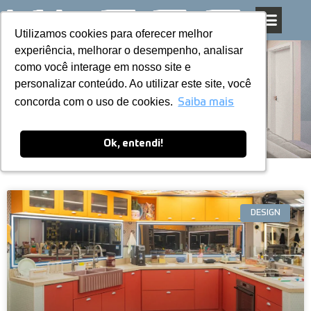
Utilizamos cookies para oferecer melhor
Utilizamos cookies para oferecer melhor
Pular
experiência, melhorar o desempenho, analisar
experiência, melhorar o desempenho, analisar
para
como você interage em nosso site e
como você interage em nosso site e
o
personalizar conteúdo. Ao utilizar este site, você
personalizar conteúdo. Ao utilizar este site, você
conteúdo
Blog
concorda com o uso de cookies.
concorda com o uso de cookies.
Saiba mais
Saiba mais
Ok, entendi!
Ok, entendi!
DESIGN