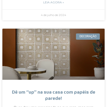
LEIA AGORA »
4 de julho de 2024
DECORAÇÃO
Dê um “up” na sua casa com papéis de
parede!