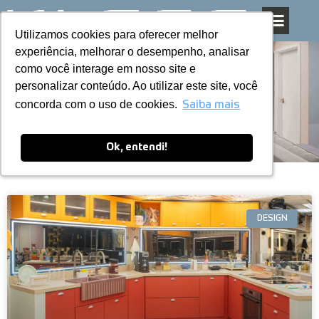
Utilizamos cookies para oferecer melhor
Utilizamos cookies para oferecer melhor
Pular
experiência, melhorar o desempenho, analisar
experiência, melhorar o desempenho, analisar
para
como você interage em nosso site e
como você interage em nosso site e
o
personalizar conteúdo. Ao utilizar este site, você
personalizar conteúdo. Ao utilizar este site, você
conteúdo
Blog
concorda com o uso de cookies.
concorda com o uso de cookies.
Saiba mais
Saiba mais
Ok, entendi!
Ok, entendi!
DESIGN