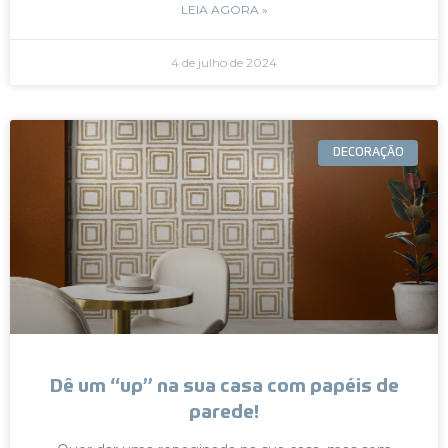
LEIA AGORA »
4 de julho de 2024
DECORAÇÃO
Dê um “up” na sua casa com papéis de
parede!