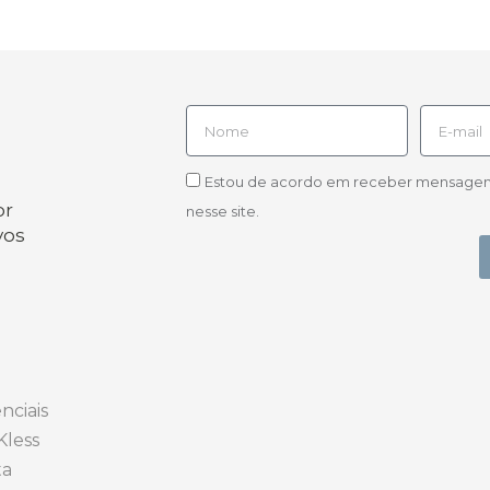
Estou de acordo em receber mensagens d
or
nesse site.
vos
nciais
Kless
ta