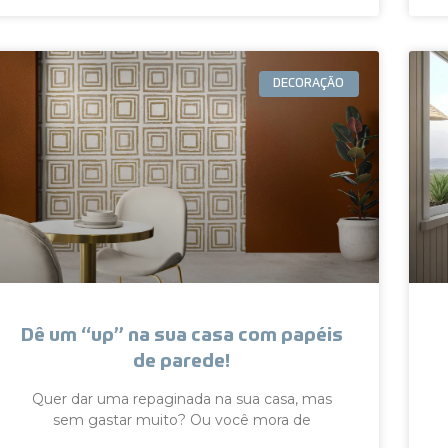
DECORAÇÃO
Dê um “up” na sua casa com papéis
de parede!
Quer dar uma repaginada na sua casa, mas
sem gastar muito? Ou você mora de