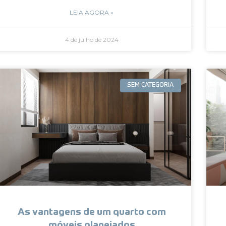
LEIA AGORA »
4 de julho de 2024
SEM CATEGORIA
As vantagens de um quarto com
móveis planejados