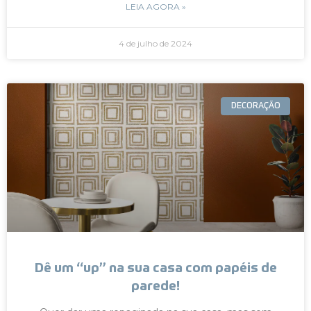
LEIA AGORA »
4 de julho de 2024
DECORAÇÃO
Dê um “up” na sua casa com papéis de
parede!