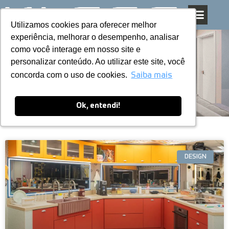
Utilizamos cookies para oferecer melhor
Utilizamos cookies para oferecer melhor
Pular
experiência, melhorar o desempenho, analisar
experiência, melhorar o desempenho, analisar
para
como você interage em nosso site e
como você interage em nosso site e
o
personalizar conteúdo. Ao utilizar este site, você
personalizar conteúdo. Ao utilizar este site, você
conteúdo
Blog
concorda com o uso de cookies.
concorda com o uso de cookies.
Saiba mais
Saiba mais
Ok, entendi!
Ok, entendi!
DESIGN