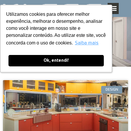
Utilizamos cookies para oferecer melhor
Utilizamos cookies para oferecer melhor
Pular
experiência, melhorar o desempenho, analisar
experiência, melhorar o desempenho, analisar
para
como você interage em nosso site e
como você interage em nosso site e
o
personalizar conteúdo. Ao utilizar este site, você
personalizar conteúdo. Ao utilizar este site, você
conteúdo
Blog
concorda com o uso de cookies.
concorda com o uso de cookies.
Saiba mais
Saiba mais
Ok, entendi!
Ok, entendi!
DESIGN