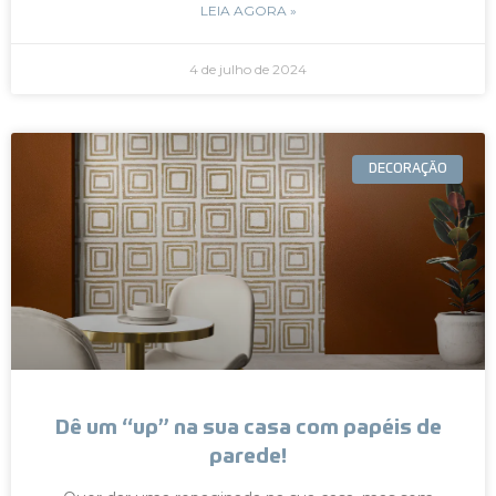
LEIA AGORA »
4 de julho de 2024
DECORAÇÃO
Dê um “up” na sua casa com papéis de
parede!