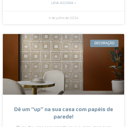
LEIA AGORA »
4 de julho de 2024
DECORAÇÃO
Dê um “up” na sua casa com papéis de
parede!