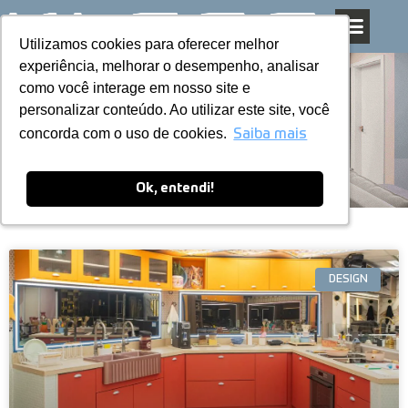
Utilizamos cookies para oferecer melhor
Utilizamos cookies para oferecer melhor
Pular
experiência, melhorar o desempenho, analisar
experiência, melhorar o desempenho, analisar
para
como você interage em nosso site e
como você interage em nosso site e
o
personalizar conteúdo. Ao utilizar este site, você
personalizar conteúdo. Ao utilizar este site, você
conteúdo
Blog
concorda com o uso de cookies.
concorda com o uso de cookies.
Saiba mais
Saiba mais
Ok, entendi!
Ok, entendi!
DESIGN