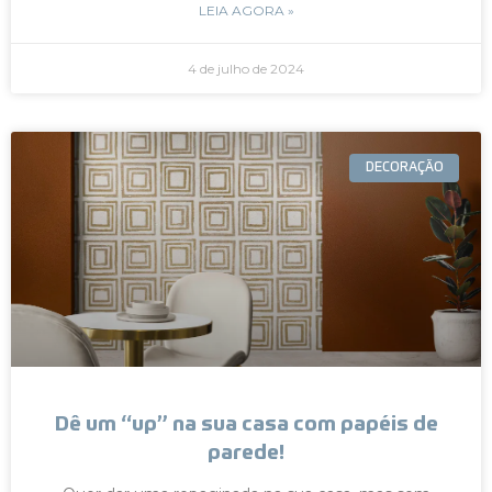
LEIA AGORA »
4 de julho de 2024
DECORAÇÃO
Dê um “up” na sua casa com papéis de
parede!