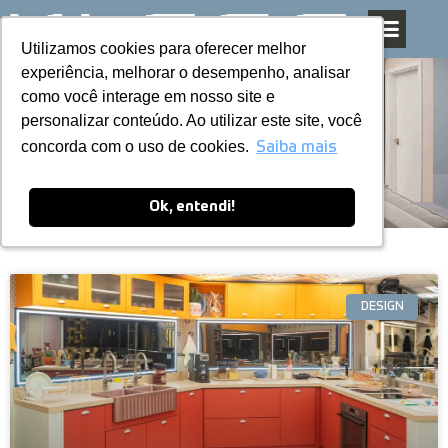
Utilizamos cookies para oferecer melhor
Utilizamos cookies para oferecer melhor
Pular
experiência, melhorar o desempenho, analisar
experiência, melhorar o desempenho, analisar
para
como você interage em nosso site e
como você interage em nosso site e
o
personalizar conteúdo. Ao utilizar este site, você
personalizar conteúdo. Ao utilizar este site, você
conteúdo
Blog
concorda com o uso de cookies.
concorda com o uso de cookies.
Saiba mais
Saiba mais
Ok, entendi!
Ok, entendi!
DESIGN