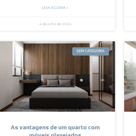
LEIA AGORA »
4 de julho de 2024
SEM CATEGORIA
As vantagens de um quarto com
móveis planejados