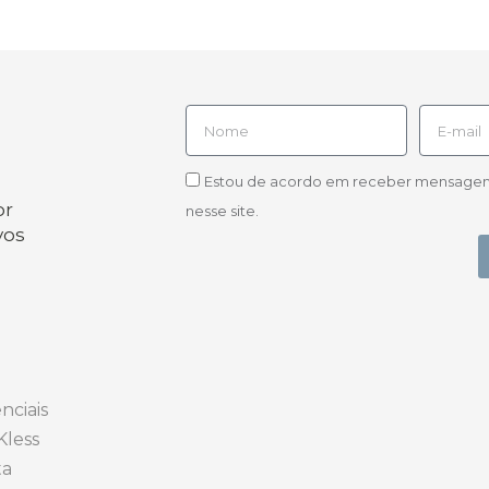
Estou de acordo em receber mensagens d
or
nesse site.
vos
nciais
Kless
ta