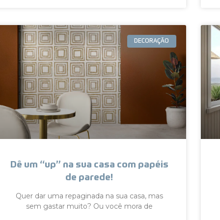
DECORAÇÃO
Dê um “up” na sua casa com papéis
de parede!
Quer dar uma repaginada na sua casa, mas
sem gastar muito? Ou você mora de