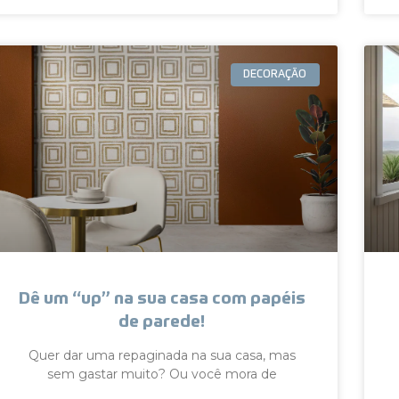
DECORAÇÃO
Dê um “up” na sua casa com papéis
de parede!
Quer dar uma repaginada na sua casa, mas
sem gastar muito? Ou você mora de