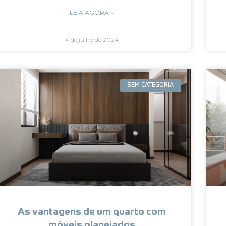
LEIA AGORA »
4 de julho de 2024
SEM CATEGORIA
As vantagens de um quarto com
móveis planejados