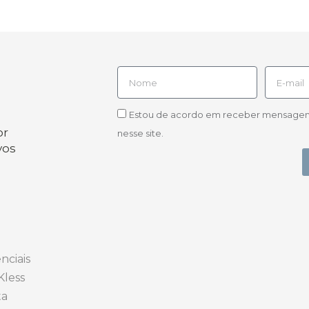
Estou de acordo em receber mensagens d
or
nesse site.
vos
nciais
Kless
ta