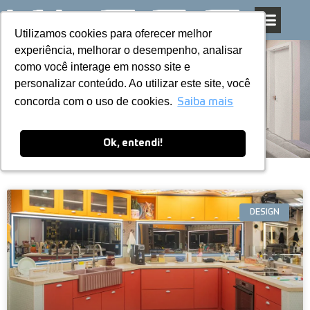
Utilizamos cookies para oferecer melhor
Utilizamos cookies para oferecer melhor
Pular
experiência, melhorar o desempenho, analisar
experiência, melhorar o desempenho, analisar
para
como você interage em nosso site e
como você interage em nosso site e
o
personalizar conteúdo. Ao utilizar este site, você
personalizar conteúdo. Ao utilizar este site, você
conteúdo
Blog
concorda com o uso de cookies.
concorda com o uso de cookies.
Saiba mais
Saiba mais
Ok, entendi!
Ok, entendi!
DESIGN