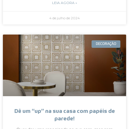
LEIA AGORA »
4 de julho de 2024
DECORAÇÃO
Dê um “up” na sua casa com papéis de
parede!