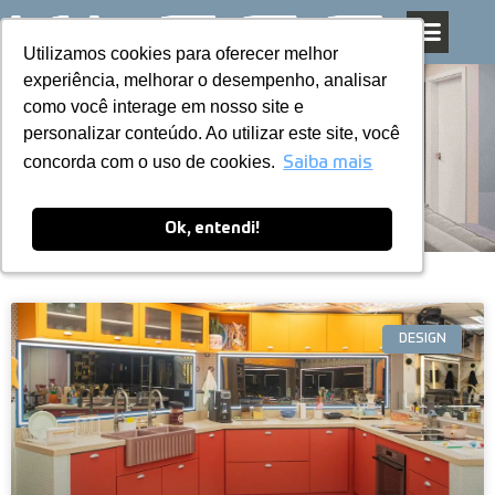
Utilizamos cookies para oferecer melhor
Utilizamos cookies para oferecer melhor
Pular
experiência, melhorar o desempenho, analisar
experiência, melhorar o desempenho, analisar
para
como você interage em nosso site e
como você interage em nosso site e
o
personalizar conteúdo. Ao utilizar este site, você
personalizar conteúdo. Ao utilizar este site, você
conteúdo
Blog
concorda com o uso de cookies.
concorda com o uso de cookies.
Saiba mais
Saiba mais
Ok, entendi!
Ok, entendi!
DESIGN