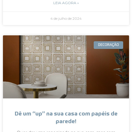
LEIA AGORA »
4 de julho de 2024
DECORAÇÃO
Dê um “up” na sua casa com papéis de
parede!