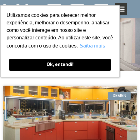
Utilizamos cookies para oferecer melhor
Utilizamos cookies para oferecer melhor
Pular
experiência, melhorar o desempenho, analisar
experiência, melhorar o desempenho, analisar
para
como você interage em nosso site e
como você interage em nosso site e
o
personalizar conteúdo. Ao utilizar este site, você
personalizar conteúdo. Ao utilizar este site, você
conteúdo
Blog
concorda com o uso de cookies.
concorda com o uso de cookies.
Saiba mais
Saiba mais
Ok, entendi!
Ok, entendi!
DESIGN