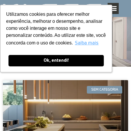
Utilizamos cookies para oferecer melhor
Utilizamos cookies para oferecer melhor
Pular
experiência, melhorar o desempenho, analisar
experiência, melhorar o desempenho, analisar
para
como você interage em nosso site e
como você interage em nosso site e
o
personalizar conteúdo. Ao utilizar este site, você
personalizar conteúdo. Ao utilizar este site, você
conteúdo
Blog
concorda com o uso de cookies.
concorda com o uso de cookies.
Saiba mais
Saiba mais
Ok, entendi!
Ok, entendi!
SEM CATEGORIA