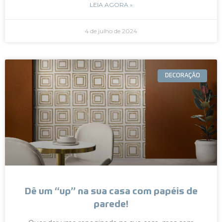
LEIA AGORA »
4 de julho de 2024
DECORAÇÃO
Dê um “up” na sua casa com papéis de
parede!