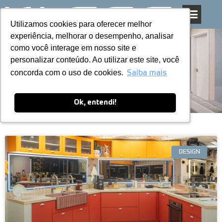
Utilizamos cookies para oferecer melhor
Utilizamos cookies para oferecer melhor
Pular
experiência, melhorar o desempenho, analisar
experiência, melhorar o desempenho, analisar
para
como você interage em nosso site e
como você interage em nosso site e
o
personalizar conteúdo. Ao utilizar este site, você
personalizar conteúdo. Ao utilizar este site, você
conteúdo
Blog
concorda com o uso de cookies.
concorda com o uso de cookies.
Saiba mais
Saiba mais
Ok, entendi!
Ok, entendi!
DESIGN