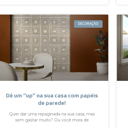
DECORAÇÃO
Dê um “up” na sua casa com papéis
de parede!
Quer dar uma repaginada na sua casa, mas
sem gastar muito? Ou você mora de