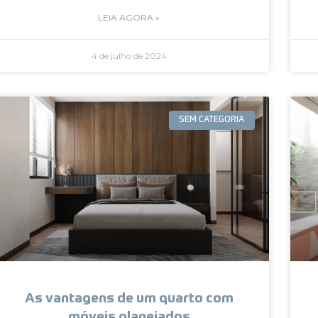
LEIA AGORA »
4 de julho de 2024
SEM CATEGORIA
As vantagens de um quarto com
móveis planejados