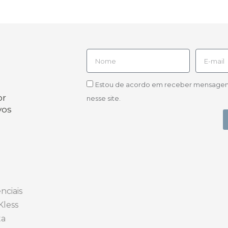
Estou de acordo em receber mensagens d
or
nesse site.
vos
nciais
Kless
ta