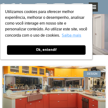
Utilizamos cookies para oferecer melhor
Utilizamos cookies para oferecer melhor
Pular
experiência, melhorar o desempenho, analisar
experiência, melhorar o desempenho, analisar
para
como você interage em nosso site e
como você interage em nosso site e
o
personalizar conteúdo. Ao utilizar este site, você
personalizar conteúdo. Ao utilizar este site, você
conteúdo
Blog
concorda com o uso de cookies.
concorda com o uso de cookies.
Saiba mais
Saiba mais
Ok, entendi!
Ok, entendi!
DESIGN