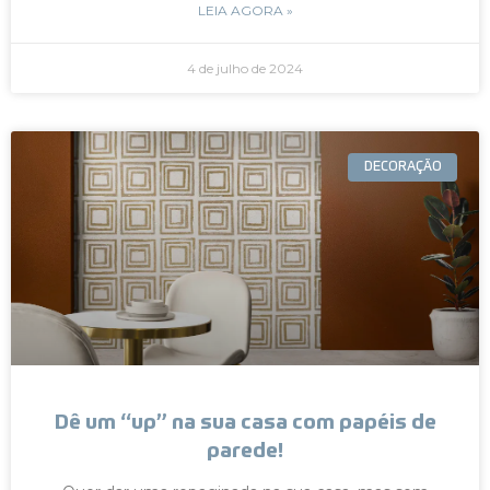
LEIA AGORA »
4 de julho de 2024
DECORAÇÃO
Dê um “up” na sua casa com papéis de
parede!