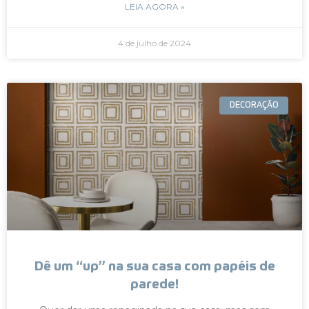
LEIA AGORA »
4 de julho de 2024
DECORAÇÃO
Dê um “up” na sua casa com papéis de
parede!