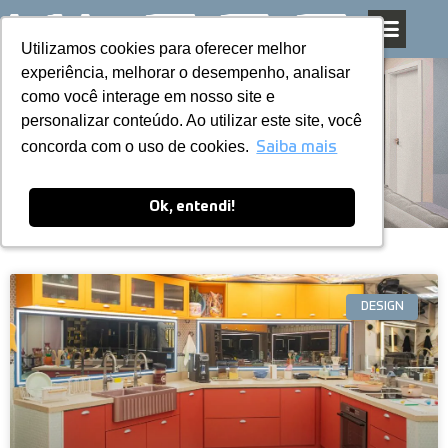
Utilizamos cookies para oferecer melhor
Utilizamos cookies para oferecer melhor
Pular
experiência, melhorar o desempenho, analisar
experiência, melhorar o desempenho, analisar
para
como você interage em nosso site e
como você interage em nosso site e
o
personalizar conteúdo. Ao utilizar este site, você
personalizar conteúdo. Ao utilizar este site, você
conteúdo
Blog
concorda com o uso de cookies.
concorda com o uso de cookies.
Saiba mais
Saiba mais
Ok, entendi!
Ok, entendi!
DESIGN