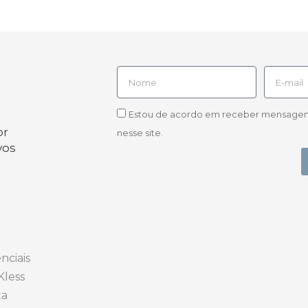
Estou de acordo em receber mensagens d
or
nesse site.
vos
nciais
Kless
ta