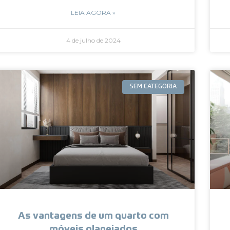
LEIA AGORA »
4 de julho de 2024
SEM CATEGORIA
As vantagens de um quarto com
móveis planejados