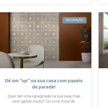
DECORAÇÃO
Dê um “up” na sua casa com papéis
de parede!
Quer dar uma repaginada na sua casa, mas
sem gastar muito? Ou você mora de