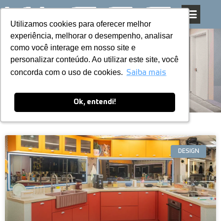
Utilizamos cookies para oferecer melhor
Utilizamos cookies para oferecer melhor
Pular
experiência, melhorar o desempenho, analisar
experiência, melhorar o desempenho, analisar
para
como você interage em nosso site e
como você interage em nosso site e
o
personalizar conteúdo. Ao utilizar este site, você
personalizar conteúdo. Ao utilizar este site, você
conteúdo
Blog
concorda com o uso de cookies.
concorda com o uso de cookies.
Saiba mais
Saiba mais
Ok, entendi!
Ok, entendi!
DESIGN