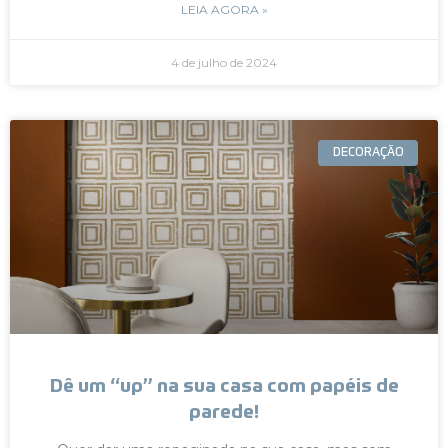
LEIA AGORA »
4 de julho de 2024
DECORAÇÃO
Dê um “up” na sua casa com papéis de
parede!