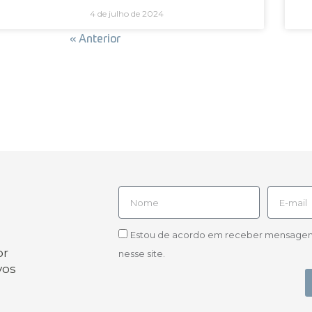
4 de julho de 2024
Próxima »
« Anterior
Estou de acordo em receber mensagens d
or
nesse site.
vos