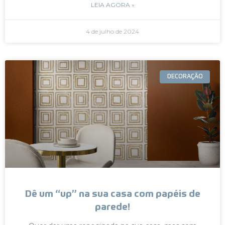
LEIA AGORA »
4 de julho de 2024
DECORAÇÃO
Dê um “up” na sua casa com papéis de
parede!