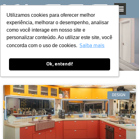
Utilizamos cookies para oferecer melhor
Utilizamos cookies para oferecer melhor
Pular
experiência, melhorar o desempenho, analisar
experiência, melhorar o desempenho, analisar
para
como você interage em nosso site e
como você interage em nosso site e
o
personalizar conteúdo. Ao utilizar este site, você
personalizar conteúdo. Ao utilizar este site, você
conteúdo
Blog
concorda com o uso de cookies.
concorda com o uso de cookies.
Saiba mais
Saiba mais
Ok, entendi!
Ok, entendi!
DESIGN