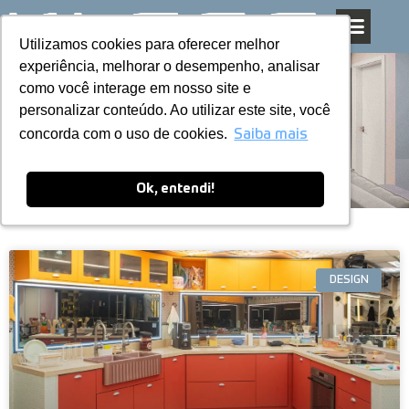
Utilizamos cookies para oferecer melhor
Utilizamos cookies para oferecer melhor
Pular
experiência, melhorar o desempenho, analisar
experiência, melhorar o desempenho, analisar
para
como você interage em nosso site e
como você interage em nosso site e
o
personalizar conteúdo. Ao utilizar este site, você
personalizar conteúdo. Ao utilizar este site, você
conteúdo
Blog
concorda com o uso de cookies.
concorda com o uso de cookies.
Saiba mais
Saiba mais
Ok, entendi!
Ok, entendi!
DESIGN