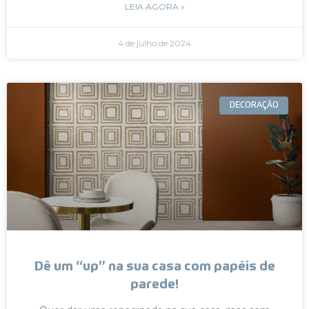
LEIA AGORA »
4 de julho de 2024
DECORAÇÃO
Dê um “up” na sua casa com papéis de
parede!